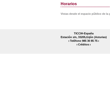
Horarios
Vistas desde el espacio público de la 
TICCIH-España
Estación s/n, 33205,Gijón (Asturias)
ı Teléfono 985 30 85 75 ı
ı
Créditos
ı