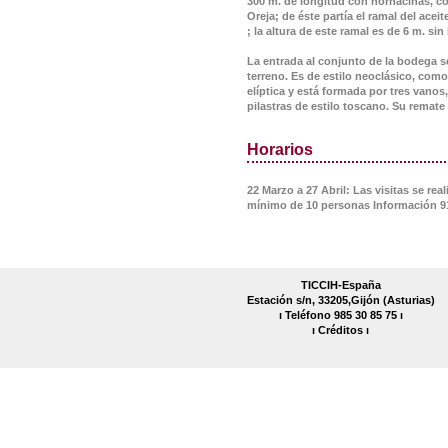
300 m. de longitud con hornacinas, co
Oreja; de éste partía el ramal del ace
; la altura de este ramal es de 6 m. si
La entrada al conjunto de la bodega 
terreno. Es de estilo neoclásico, como
elíptica y está formada por tres vanos
pilastras de estilo toscano. Su remate
Horarios
22 Marzo a 27 Abril: Las visitas se re
mínimo de 10 personas Información 91
TICCIH-España
Estación s/n, 33205,Gijón (Asturias)
ı Teléfono 985 30 85 75 ı
ı
Créditos
ı